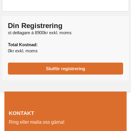
Din Registrering
st deltagare á
8900
kr exkl. moms
Total Kostnad:
0
kr exkl. moms
Slutför registrering
KONTAKT
Ring eller maila oss gärna!