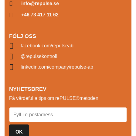
info@repulse.se
+46 73 417 11 62
FÖLJ OSS
facebook.com/repulseab
@repulsekontroll
linkedin.com/company/repulse-ab
NYHETSBREV
Få värdefulla tips om rePULSE®metoden
OK