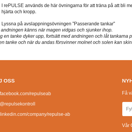
I rePULSE används de här övningarna för att träna på att bli 
hjärta och kropp.
Lyssna på avslappningsövningen ”Passerande tankar”
r andningen känns när magen vidgas och sjunker ihop.
n tanke dyker upp, fortsätt med andningen och låt tankarna pas
r en tanke och när du andas försvinner molnet och solen kan skin
J OSS
NY
Få v
facebook.com/repulseab
@repulsekontroll
linkedin.com/company/repulse-ab
Vår 