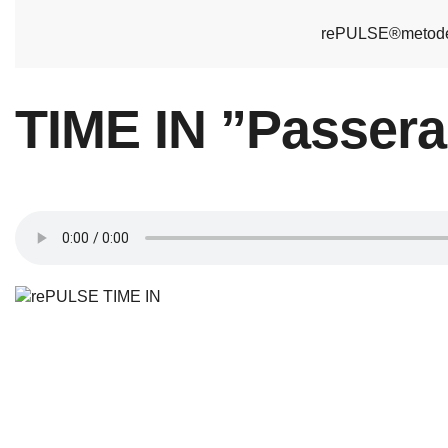
rePULSE®metod
TIME IN ”Passera