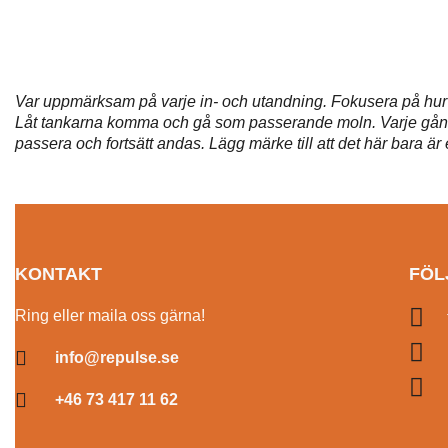
Var uppmärksam på varje in- och utandning. Fokusera på hu
Låt tankarna komma och gå som passerande moln. Varje gång e
passera och fortsätt andas. Lägg märke till att det här bara ä
KONTAKT
FÖL
Ring eller maila oss gärna!
info@repulse.se
+46 73 417 11 62