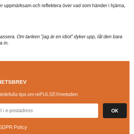
mer uppmärksam och reflektera över vad som händer i hjärna,
sera. Om tanken ”jag är en idiot” dyker upp, låt den bara
a in.
HETSBREV
ärdefulla tips om rePULSE®metoden
OK
GDPR Policy