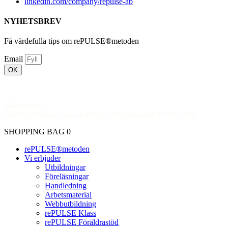
linkedin.com/company/repulse-ab
NYHETSBREV
Få värdefulla tips om rePULSE®metoden
Email
OK
Vår GDPR Policy
Illustratörer:
Gunilla Dobrin, Jonas Karner, Ulf Sveningson & Peter Asp
SHOPPING BAG
0
rePULSE®metoden
Vi erbjuder
Utbildningar
Föreläsningar
Handledning
Arbetsmaterial
Webbutbildning
rePULSE Klass
rePULSE Föräldrastöd