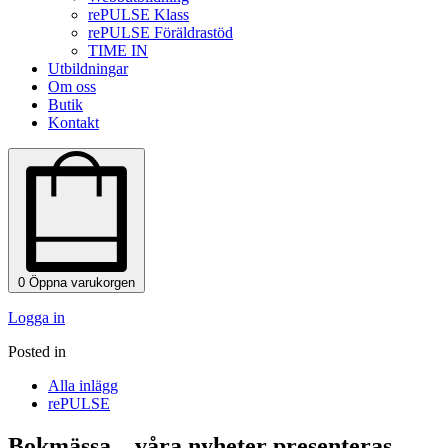
rePULSE Klass
rePULSE Föräldrastöd
TIME IN
Utbildningar
Om oss
Butik
Kontakt
0
Öppna varukorgen
Logga in
Posted in
Alla inlägg
rePULSE
Bokmässa – våra nyheter presenteras