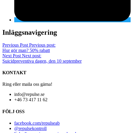
Inläggsnavigering
Previous Post
Previous post:
Hur gör man? 50% rabatt
Next Post
Next post:
Suicidpreventiva dagen, den 10 september
KONTAKT
Ring eller maila oss gärna!
info@repulse.se
+46 73 417 11 62
FÖLJ OSS
facebook.com/repulseab
@repulsekontroll