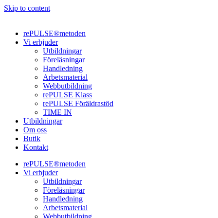
Skip to content
rePULSE®metoden
Vi erbjuder
Utbildningar
Föreläsningar
Handledning
Arbetsmaterial
Webbutbildning
rePULSE Klass
rePULSE Föräldrastöd
TIME IN
Utbildningar
Om oss
Butik
Kontakt
rePULSE®metoden
Vi erbjuder
Utbildningar
Föreläsningar
Handledning
Arbetsmaterial
Webbutbildning