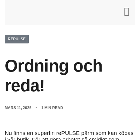
REPULSE
Ordning och
reda!
MARS 11, 2025
1 MIN READ
Nu finns en superfin rePULSE pärm som kan köpas
i vår butik. För att göra arbetet så smidigt som