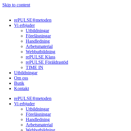
Skip to content
rePULSE®metoden
Vi erbjuder
Utbildningar
Föreläsningar
Handledning
Arbetsmaterial
Webbutbildning
rePULSE Klass
rePULSE Föräldrastöd
TIME IN
Utbildningar
Om oss
Butik
Kontakt
rePULSE®metoden
Vi erbjuder
Utbildningar
Föreläsningar
Handledning
Arbetsmaterial
Webbutbildning