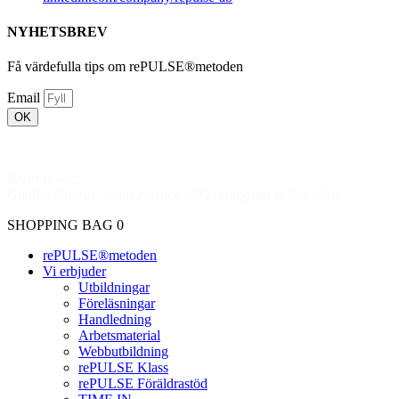
NYHETSBREV
Få värdefulla tips om rePULSE®metoden
Email
OK
Vår GDPR Policy
Illustratörer:
Gunilla Dobrin, Jonas Karner, Ulf Sveningson & Peter Asp
SHOPPING BAG
0
rePULSE®metoden
Vi erbjuder
Utbildningar
Föreläsningar
Handledning
Arbetsmaterial
Webbutbildning
rePULSE Klass
rePULSE Föräldrastöd