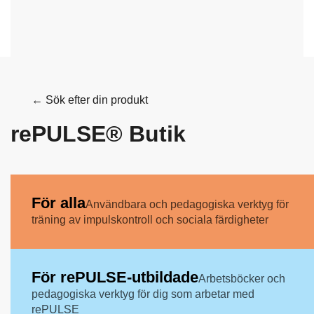
← Sök efter din produkt
rePULSE® Butik
För alla
Användbara och pedagogiska verktyg för
träning av impulskontroll och sociala färdigheter
För rePULSE-utbildade
Arbetsböcker och
pedagogiska verktyg för dig som arbetar med
rePULSE