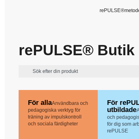
rePULSE®metod
rePULSE® Butik
För alla
För rePU
Användbara och
utbildade
pedagogiska verktyg för
träning av impulskontroll
och pedagogis
och sociala färdigheter
för dig som ar
rePULSE