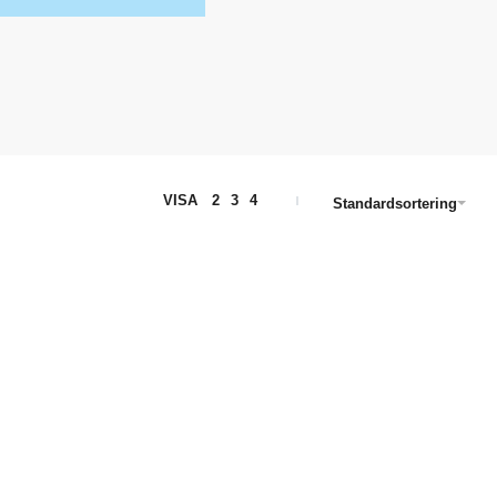
VISA
2
3
4
Standardsortering
Hej Spelet
495.00
kr
inkl. moms
Lägg till i varukorg
SNING
SNABBVISNING