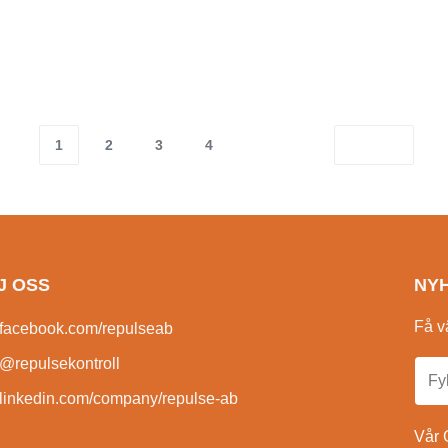
Startpaket ”Mitt Eget Val”
reGRÅ Vuxen
350.00
kr
inkl. moms
Lägg till i varukorg
moms
SNABBVI
rukorg
SNABBVISNING
1
2
3
4
J OSS
NY
Få v
facebook.com/repulseab
@repulsekontroll
linkedin.com/company/repulse-ab
Vår 