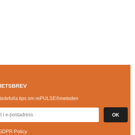
Arbetsbok ”Mitt Eget Val”
150.00
kr
inkl. moms
Läs mer
SNING
SNABBVISNING
HETSBREV
ärdefulla tips om rePULSE®metoden
OK
GDPR Policy