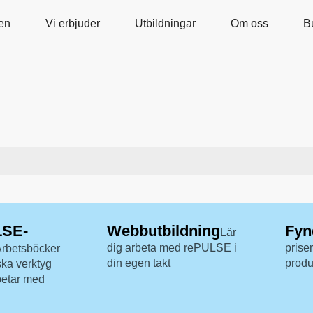
en
Vi erbjuder
Utbildningar
Om oss
B
LSE-
Webbutbildning
Fyn
Lär
dig arbeta med rePULSE i
prise
Arbetsböcker
din egen takt
produ
ka verktyg
betar med