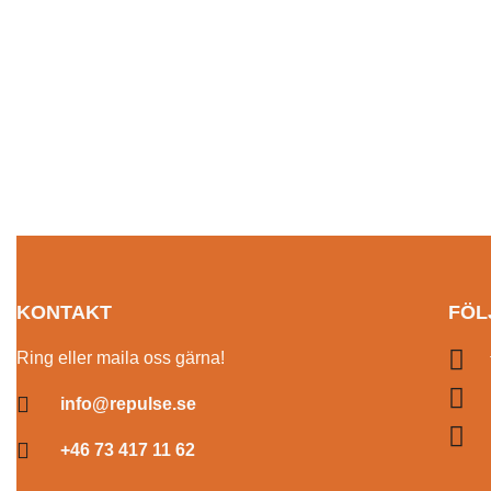
Arbetsbok reMANGA Ungdom
Arbetsbok 
225.00
kr
inkl. moms
Läs mer
275.00
kr
inkl. 
SNABBVISNING
Lägg till i va
KONTAKT
FÖL
Ring eller maila oss gärna!
info@repulse.se
+46 73 417 11 62