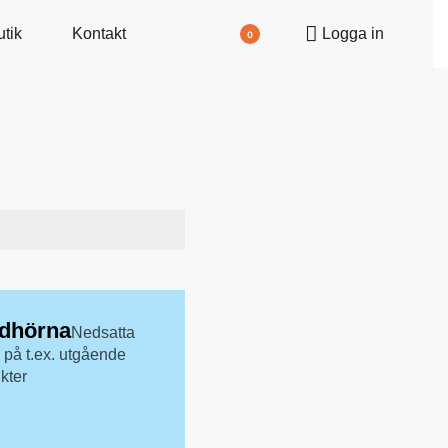
utik
Kontakt
Logga in
0
dhörna
Nedsatta
r på t.ex. utgående
kter