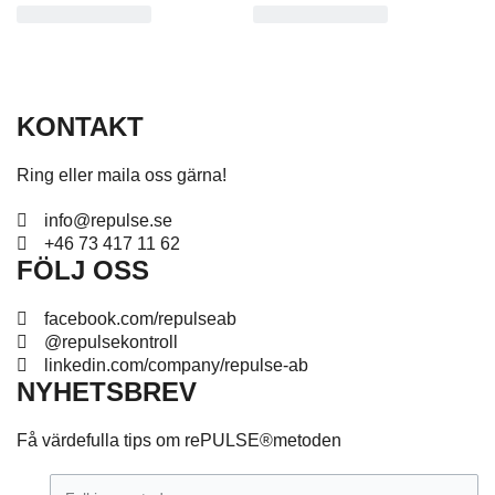
KONTAKT
Ring eller maila oss gärna!
info@repulse.se
+46 73 417 11 62
FÖLJ OSS
facebook.com/repulseab
@repulsekontroll
linkedin.com/company/repulse-ab
NYHETSBREV
Få värdefulla tips om rePULSE®metoden