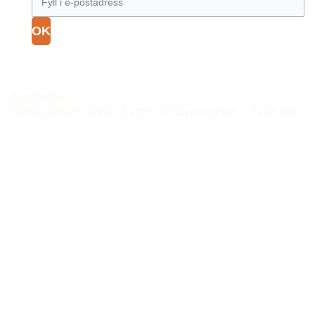
OK
Vår GDPR Policy
Illustratörer:
Gunilla Dobrin, Jonas Karner, Ulf Sveningson & Peter Asp