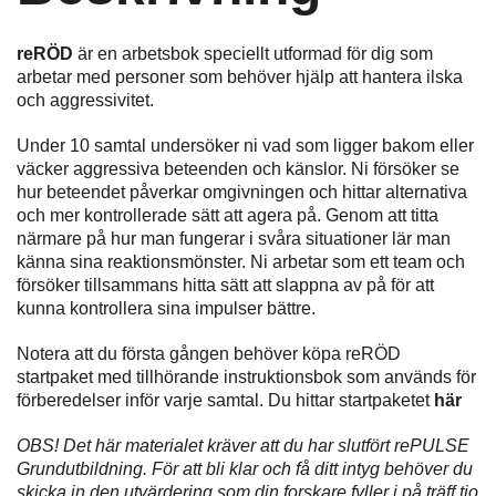
reRÖD
är en arbetsbok speciellt utformad för dig som
arbetar med personer som behöver hjälp att hantera ilska
och aggressivitet.
Under 10 samtal undersöker ni vad som ligger bakom eller
väcker aggressiva beteenden och känslor. Ni försöker se
hur beteendet påverkar omgivningen och hittar alternativa
och mer kontrollerade sätt att agera på. Genom att titta
närmare på hur man fungerar i svåra situationer lär man
känna sina reaktionsmönster. Ni arbetar som ett team och
försöker tillsammans hitta sätt att slappna av på för att
kunna kontrollera sina impulser bättre.
Notera att du första gången behöver köpa reRÖD
startpaket med tillhörande instruktionsbok som används för
förberedelser inför varje samtal. Du hittar startpaketet
här
OBS! Det här materialet kräver att du har slutfört rePULSE
Grundutbildning. För att bli klar och få ditt intyg behöver du
skicka in den utvärdering som din forskare fyller i på träff tio