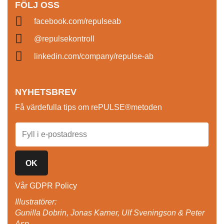
FÖLJ OSS
facebook.com/repulseab
@repulsekontroll
linkedin.com/company/repulse-ab
NYHETSBREV
Få värdefulla tips om rePULSE®metoden
OK
Vår GDPR Policy
Illustratörer:
Gunilla Dobrin, Jonas Karner, Ulf Sveningson & Peter
Asp