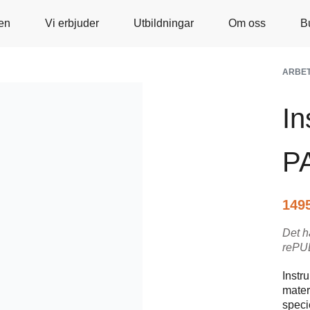
en
Vi erbjuder
Utbildningar
Om oss
B
ARBE
In
P
149
Det h
rePUL
Instr
materi
speci