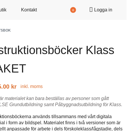
utik
Kontakt
Logga in
0
TSBOK
struktionsböcker Klass
AKET
5.00
kr
inkl. moms
är materialet kan bara beställas av personer som gått
SE Grundutbildning samt Påbyggnadsutbildning för Klass.
uktionsböckerna används tillsammans med vårt digitala
al i form av bildspel. Materialet finns i två versioner som är
ellt anpassade för arbete i dels förskoleklass/lågstadie, dels