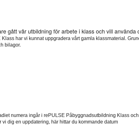
re gått vår utbildning för arbete i klass
och vill använda d
 Klass har vi kunnat uppgradera vårt gamla klassmaterial. Grun
ch bilagor.
stadiet numera ingår i rePULSE Påbyggnadsutbildning Klass och
r vi dig en uppdatering,
här
hittar du kommande datum