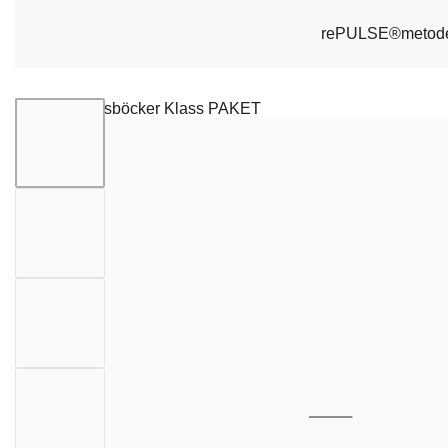
rePULSE®metod