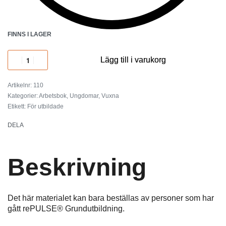
FINNS I LAGER
Lägg till i varukorg
110
Kategorier:
Arbetsbok
,
Ungdomar
,
Vuxna
Etikett:
För utbildade
DELA
Beskrivning
Det här materialet kan bara beställas av personer som har
gått rePULSE® Grundutbildning.