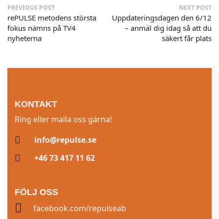
PREVIOUS POST
NEXT POST
rePULSE metodens största
Uppdateringsdagen den 6/12
fokus nämns på TV4
– anmäl dig idag så att du
nyheterna
säkert får plats
KONTAKT
Ring eller maila oss gärna!
info@repulse.se
+46 73 417 11 62
FÖLJ OSS
facebook.com/repulseab