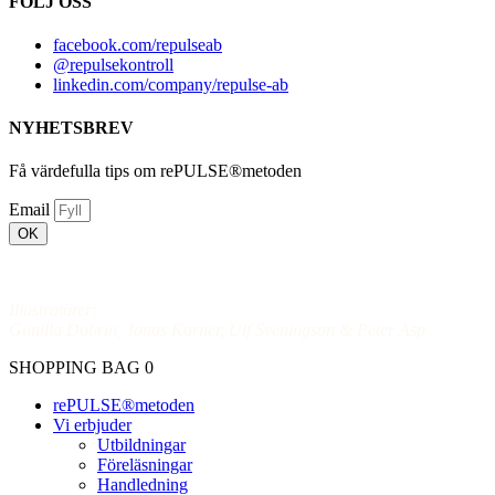
FÖLJ OSS
facebook.com/repulseab
@repulsekontroll
linkedin.com/company/repulse-ab
NYHETSBREV
Få värdefulla tips om rePULSE®metoden
Email
OK
Vår GDPR Policy
Illustratörer:
Gunilla Dobrin, Jonas Karner, Ulf Sveningson & Peter Asp
SHOPPING BAG
0
rePULSE®metoden
Vi erbjuder
Utbildningar
Föreläsningar
Handledning