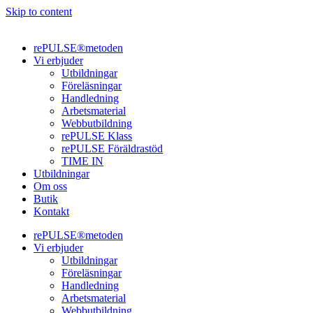
Skip to content
rePULSE®metoden
Vi erbjuder
Utbildningar
Föreläsningar
Handledning
Arbetsmaterial
Webbutbildning
rePULSE Klass
rePULSE Föräldrastöd
TIME IN
Utbildningar
Om oss
Butik
Kontakt
rePULSE®metoden
Vi erbjuder
Utbildningar
Föreläsningar
Handledning
Arbetsmaterial
Webbutbildning