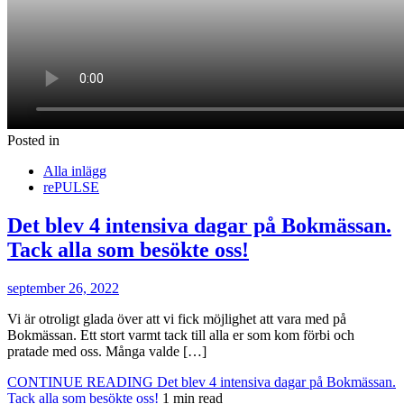
Posted in
Alla inlägg
rePULSE
Det blev 4 intensiva dagar på Bokmässan.
Tack alla som besökte oss!
september 26, 2022
Vi är otroligt glada över att vi fick möjlighet att vara med på
Bokmässan. Ett stort varmt tack till alla er som kom förbi och
pratade med oss. Många valde […]
CONTINUE READING
Det blev 4 intensiva dagar på Bokmässan.
Tack alla som besökte oss!
1 min read