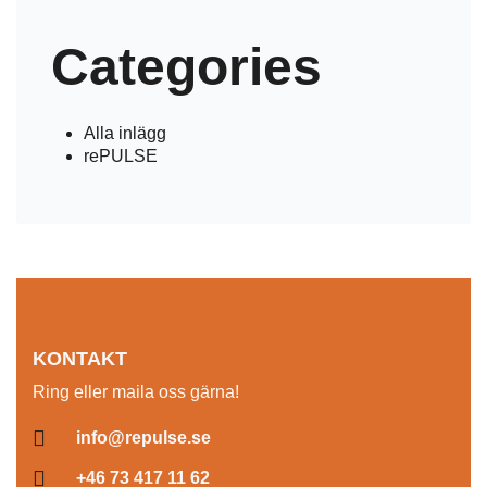
Categories
Alla inlägg
rePULSE
KONTAKT
Ring eller maila oss gärna!
info@repulse.se
+46 73 417 11 62