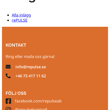
Alla inlägg
rePULSE
KONTAKT
Ring eller maila oss gärna!
info@repulse.se
+46 73 417 11 62
FÖLJ OSS
facebook.com/repulseab
@repulsekontroll